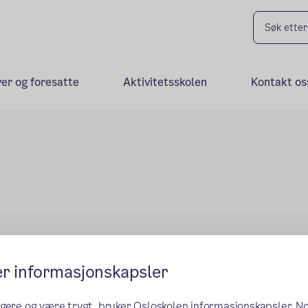
ver og foresatte
Aktivitetsskolen
Kontakt os
er informasjonskapsler
ngere og være trygt, bruker Osloskolen informasjonskapsler. N