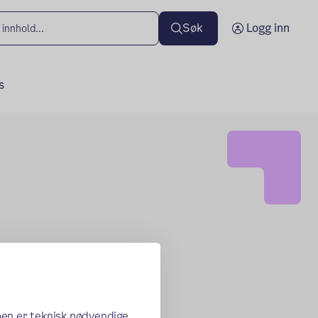
Søk
Logg inn
s
oen er teknisk nødvendige,