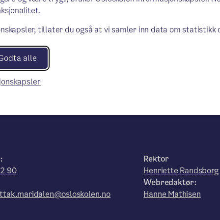
ksjonalitet.
nskapsler, tillater du også at vi samler inn data om statistikk
Godta alle
sjonskapsler
:
Rektor
52 90
Henriette Randsborg
Webredaktør:
ttak.maridalen@osloskolen.no
Hanne Mathisen