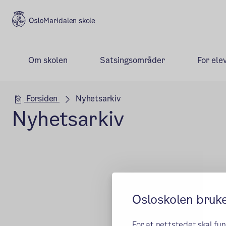
Maridalen skole
Om skolen
Satsingsområder
For ele
Hovedseksjon
Forsiden
Nyhetsarkiv
Nyhetsarkiv
Osloskolen bruk
For at nettstedet skal fu