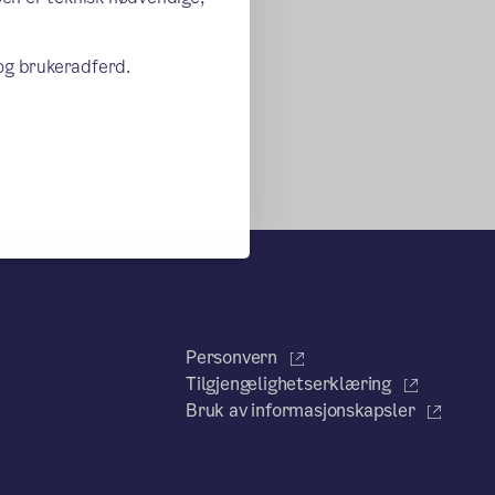
 og brukeradferd.
Personvern
Tilgjengelighetserklæring
Bruk av informasjonskapsler