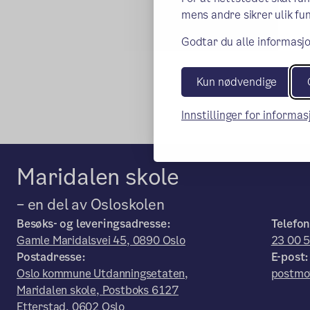
mens andre sikrer ulik fun
Godtar du alle informasjo
Kun nødvendige
Innstillinger for informa
Maridalen skole
– en del av Osloskolen
Besøks- og leveringsadresse:
Telefon
Gamle Maridalsvei 45, 0890 Oslo
23 00 
Postadresse:
E-post:
Oslo kommune Utdanningsetaten,
postmo
Maridalen skole, Postboks 6127
Etterstad, 0602 Oslo