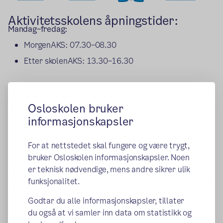
Aktivitetsskolens åpningstider:
Mandag–fredag:
MorgenAKS: 07.30–08.30
Etter skolenAKS: 13.30–16.30
Aktivitetsskolen er åpen i skolens ferier og
Osloskolen bruker
fridager unntatt
informasjonskapsler
hele juli
offentlige fridager og helligdager
For at nettstedet skal fungere og være trygt,
julaften og nyttårsaften
bruker Osloskolen informasjonskapsler. Noen
er teknisk nødvendige, mens andre sikrer ulik
For kjøp av enkeltdager på AKS i skolens ferier se
vedtak
funksjonalitet.
gjort i driftsstyret
.
Godtar du alle informasjonskapsler, tillater
du også at vi samler inn data om statistikk og