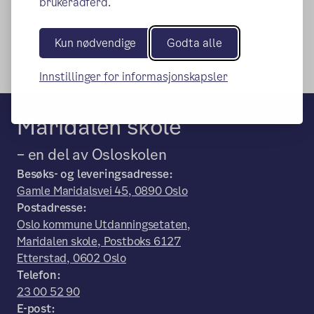
brukeradferd.
Publisert:
07.04.2015
Endret:
09.11.2022
Kun nødvendige
Godta alle
Innstillinger for informasjonskapsler
Maridalen skole
– en del av Osloskolen
Besøks- og leveringsadresse:
Gamle Maridalsvei 45, 0890 Oslo
Postadresse:
Oslo kommune Utdanningsetaten,
Maridalen skole, Postboks 6127
Etterstad, 0602 Oslo
Telefon:
23 00 52 90
E-post: