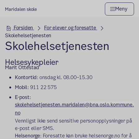
Meny
Maridalen skole
Hovedseksjon
Forsiden
For elever og foresatte
Skolehelsetjenesten
Skolehelsetjenesten
Helsesykepleier
Marit Ottestad
Kontortid
: onsdag kl. 08.00–15.30
Mobil
: 911 22 575
E-post
:
skolehelsetjenesten.maridalen
@bna.oslo.kommune.
no
Vennligst ikke send sensitive personopplysninger på
e-post eller SMS.
Helsenorge
: Foresatte kan bruke helsenorge.no for å