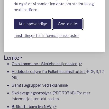
mobbing/skolevegring
du også at vi samler inn data om statistikk og
sorg / samlivsbrudd / alvorlig sykdom i hjemmet
brukeradferd.
psykososiale problemstillinger
Kun nødvendige
Godta alle
fin- og grovmotoriske vansker
kropp og pubertet
Innstillinger for informasjonskapsler
hørsels- og synstest, med henvisning ved behov
Lenker
(ekstern lenke)
Oslo kommune - Skolehelsetjenesten
Hodelusbrosjyre fra Folkehelseinstituttet
(PDF, 3,12
MB)
Samtalegrupper ved skilsmisse
Skolevegringsbrosjyre
(PDF, 797 kB) For mer
informasjon kontakt skolen.
(ekstern lenke)
Briller til barn fra NAV