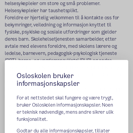
helsesykepleier om store og små problemer.
Helsesykepleier har taushetsplikt.
Foreldre er hjertelig velkommen til å kontakte oss for
bekymringer, veiledning og informasjon knyttet til
fysiske, psykiske og sosiale utfordringer som gjelder
deres barn. Skolehelsetjenesten samarbeider, etter
avtale med elevens foreldre, med skolens lærere og
ledelse, barnevern, pedagogisk-psykologisk tjeneste
(PPT), barne- og ungdomspsykiatri (BUP) og andre
tjenester i bydel Nordre Aker. Helsesykepleier kan også
Osloskolen bruker
henvise fysioterapeut og ergoterapeut i bydelen etter
behov.
informasjonskapsler
Eksempler på temaer som barn og foreldre kan ta opp
med skolehelsetjenesten:
For at nettstedet skal fungere og være trygt,
bruker Osloskolen informasjonskapsler. Noen
trivsel/helse
er teknisk nødvendige, mens andre sikrer ulik
kosthold/tannhelse
funksjonalitet.
sengevæting
Godtar du alle informasjonskapsler, tillater