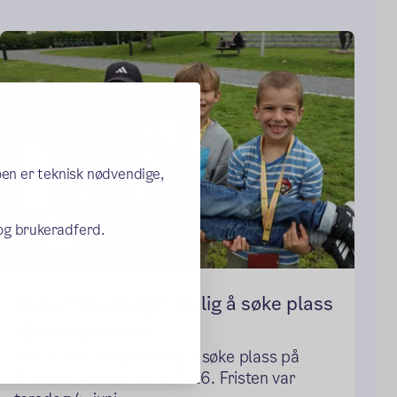
oen er teknisk nødvendige,
 og brukeradferd.
Det er ikke lenger mulig å søke plass
i Sommerskolen
Det er ikke lenger mulig å søke plass på
Sommerskolen Oslo i 2026. Fristen var