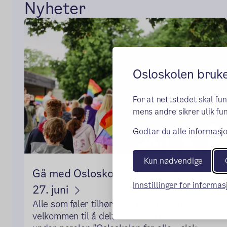
Nyheter
Osloskolen bruk
For at nettstedet skal fu
mens andre sikrer ulik fun
Godtar du alle informasjo
Kun nødvendige
Gå med Osloskolen i Pride-paraden
Innstillinger for informa
27. juni
Alle som føler tilhørighet til Osloskolen er
velkommen til å delta sammen med oss