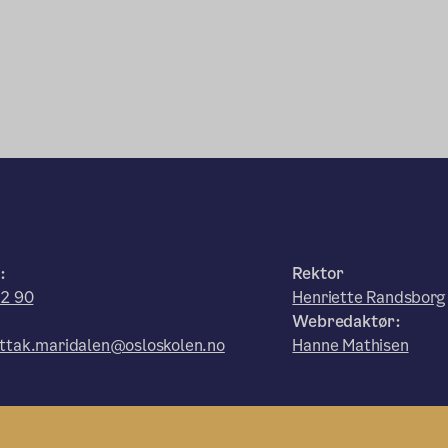
:
Rektor
52 90
Henriette Randsborg
Webredaktør:
ttak.maridalen@osloskolen.no
Hanne Mathisen