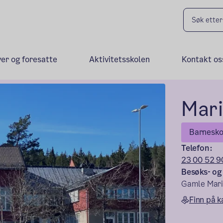
ver og foresatte
Aktivitetsskolen
Kontakt os
Mari
Barnesko
Telefon:
23 00 52 9
Besøks- og
Gamle Mari
Finn på k