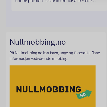
under parolen "Osloskolen for alle - elsk...
Nullmobbing.no
På Nullmobbing.no kan barn, unge og foresatte finne
informasjon vedrørende mobbing.