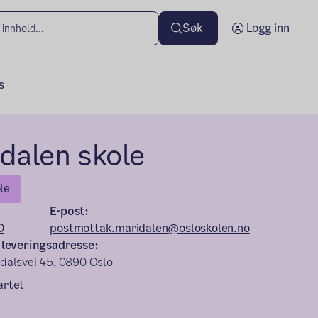
Søk
Logg inn
s
dalen skole
le
E-post:
0
postmottak.maridalen@osloskolen.no
 leveringsadresse:
dalsvei 45, 0890 Oslo
artet