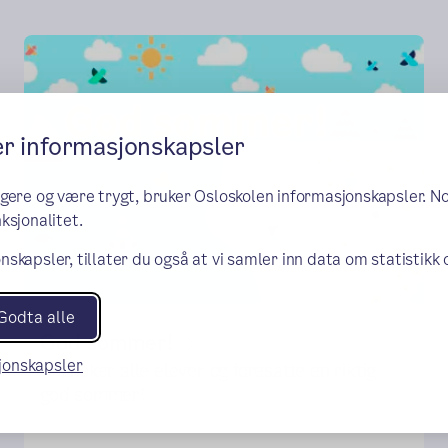
er informasjonskapsler
ngere og være trygt, bruker Osloskolen informasjonskapsler. N
ksjonalitet.
nskapsler, tillater du også at vi samler inn data om statistikk
Godta alle
God sommer!
sjonskapsler
Vi ønsker alle elever og foresatte en riktig
god sommer!