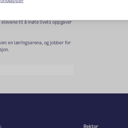
sjonskapsler
lle elevene ha mange trygge
 elevene til å møte livets oppgaver
som en læringsarena, og jobber for
sjon.
:
Rektor