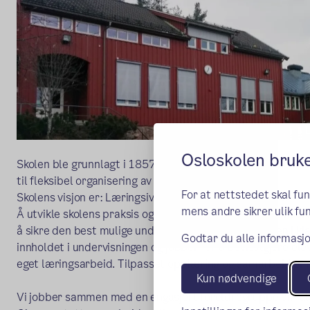
Osloskolen bruk
Skolen ble grunnlagt i 1857. Skolebygget har moderne und
til fleksibel organisering av elevene.
For at nettstedet skal fu
Skolens visjon er: Læringsiver, variasjon og samarbeid.
mens andre sikrer ulik fun
Å utvikle skolens praksis og elevens læring er et kontinuer
å sikre den best mulige undervisningen og vurderingen i 
Godtar du alle informasjo
innholdet i undervisningen og jobber for å bevisstgjøre el
eget læringsarbeid. Tilpasset opplæring og samarbeid o
Kun nødvendige
Vi jobber sammen med en engasjert foreldregruppe om alle