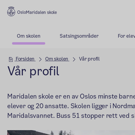
Maridalen skole
Om skolen
Satsingsområder
For ele
Hovedseksjon
Forsiden
Om skolen
Vår profil
Vår profil
Maridalen skole er en av Oslos minste barn
elever og 20 ansatte. Skolen ligger i Nordma
Maridalsvannet. Buss 51 stopper rett ved s