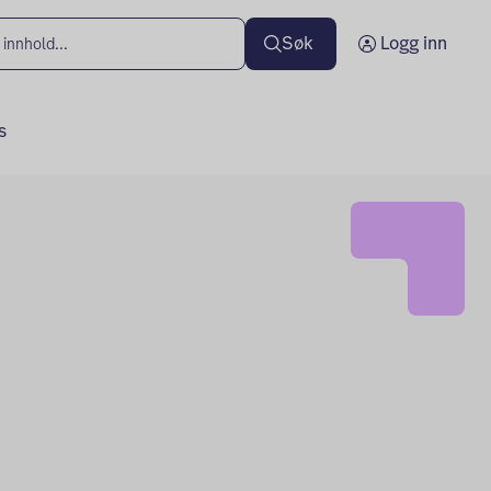
Søk
Logg inn
s