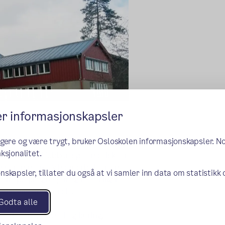
er informasjonskapsler
ervisningslokaler som stimulerer
ngere og være trygt, bruker Osloskolen informasjonskapsler. N
ksjonalitet.
lig arbeid. Vi jobber systematisk for
klasserommene. Vi samarbeider om
nskapsler, tillater du også at vi samler inn data om statistikk
evene på progresjon og mestring i
m elevene er sentralt.
Godta alle
 elevenes trivsel og læring.