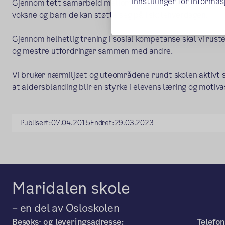
Innstillinger for informa
Gjennom tett samarbeid mellom lærerne og klasser, skal a
voksne og barn de kan støtte seg på i skolehverdagen.
Gjennom helhetlig trening i sosial kompetanse skal vi ruste
og mestre utfordringer sammen med andre.
Vi bruker nærmiljøet og uteområdene rundt skolen aktivt 
at aldersblanding blir en styrke i elevens læring og motiva
Publisert:
07.04.2015
Endret:
29.03.2023
Maridalen skole
– en del av Osloskolen
Besøks- og leveringsadresse:
Telefon