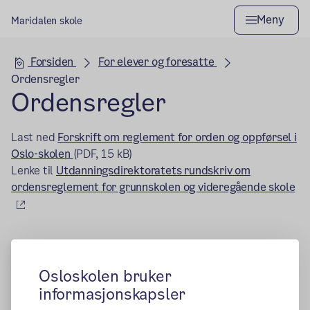
Meny
Maridalen skole
Hovedseksjon
Forsiden
For elever og foresatte
Ordensregler
Ordensregler
Last ned
Forskrift om reglement for orden og oppførsel i
Oslo-skolen
(PDF, 15 kB)
Lenke til
Utdanningsdirektoratets rundskriv om
ordensreglement for grunnskolen og videregående skole
(ekstern lenke)
Publisert:
07.04.2015
Endret:
10.02.2022
Osloskolen bruker
informasjonskapsler