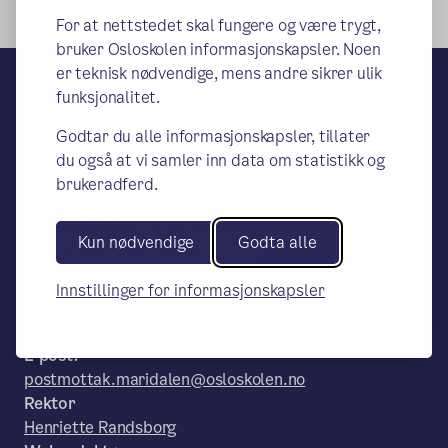
For at nettstedet skal fungere og være trygt,
bruker Osloskolen informasjonskapsler. Noen
er teknisk nødvendige, mens andre sikrer ulik
Maridalen skole
funksjonalitet.
– en del av Osloskolen
Godtar du alle informasjonskapsler, tillater
du også at vi samler inn data om statistikk og
Besøks- og leveringsadresse:
brukeradferd.
Gamle Maridalsvei 45, 0890 Oslo
Postadresse:
Oslo kommune Utdanningsetaten,
Kun nødvendige
Godta alle
Maridalen skole, Postboks 6127
Etterstad, 0602 Oslo
Innstillinger for informasjonskapsler
Telefon:
23 00 52 90
E-post:
postmottak.maridalen@osloskolen.no
Rektor
Henriette Randsborg