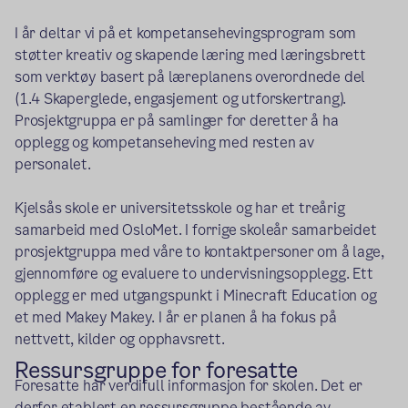
I år deltar vi på et kompetansehevingsprogram som
støtter kreativ og skapende læring med læringsbrett
som verktøy basert på læreplanens overordnede del
(1.4 Skaperglede, engasjement og utforskertrang).
Prosjektgruppa er på samlinger for deretter å ha
opplegg og kompetanseheving med resten av
personalet.
Kjelsås skole er universitetsskole og har et treårig
samarbeid med OsloMet. I forrige skoleår samarbeidet
prosjektgruppa med våre to kontaktpersoner om å lage,
gjennomføre og evaluere to undervisningsopplegg. Ett
opplegg er med utgangspunkt i Minecraft Education og
et med Makey Makey. I år er planen å ha fokus på
nettvett, kilder og opphavsrett.
Ressursgruppe for foresatte
Foresatte har verdifull informasjon for skolen. Det er
derfor etablert en ressursgruppe bestående av