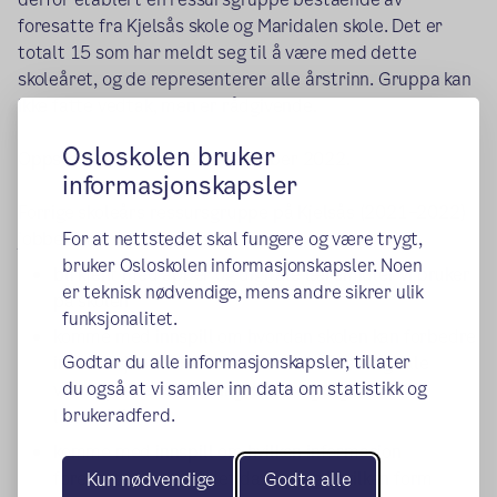
foresatte fra Kjelsås skole og Maridalen skole. Det er
totalt 15 som har meldt seg til å være med dette
skoleåret, og de representerer alle årstrinn. Gruppa kan
ikke fatte vedtak, men er rådgivende.
Osloskolen bruker
Oppstartsmøtet var 21. november 2022.
informasjonskapsler
Forrige skoleårs ressursgruppe på Kjelsås (2021–2022)
For at nettstedet skal fungere og være trygt,
jobbet med å:
bruker Osloskolen informasjonskapsler. Noen
bli kjent med apper og digitale læremidler vi bruker
er teknisk nødvendige, mens andre sikrer ulik
på skolen
funksjonalitet.
komme med innspill om hvordan skolen kan forbedre
Godtar du alle informasjonskapsler, tillater
informasjonen til foresatte om bruk av digitale
du også at vi samler inn data om statistikk og
verktøy, spesielt læringsbrett og digitale
brukeradferd.
læremidler
komme med innspill om hvilken informasjon
foresatte trenger i det daglige og i hvilken form
Kun nødvendige
Godta alle