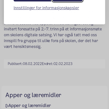
Etter innspill fra gruppa har vi laget en egen
Innstillinger for informasjonskapsler
informasjonsside om den digitale satsingen på skolens
hjemmeside, vi har hatt et eget foreldremøte for 1.
trinnsforesatte ved oppstart med læringsbrett og
invitert foresatte på 2.–7. trinn på et informasjonsmøte
om skolens digitale satsing. Vi har også tatt med oss
innspill fra gruppa til ulike fora på skolen, der det har
vært hensiktsmessig.
Publisert:
08.02.2022
Endret:
02.02.2023
Apper og læremidler
Apper og læremidler